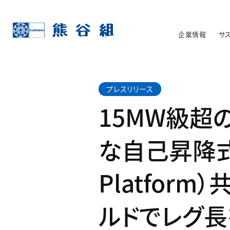
企業情報
サ
プレスリリース
15MW級
な自己昇降式作業
Platfo
ルドでレグ