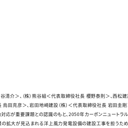
大谷清介＞、（株）熊谷組＜代表取締役社長 櫻野泰則＞、西松建
長 烏田克彦＞、岩田地崎建設（株）＜代表取締役社長 岩田圭剛
対応が重要課題との認識のもと、2050年カーボンニュートラ
模の拡大が見込まれる洋上風力発電設備の建設工事を担うため