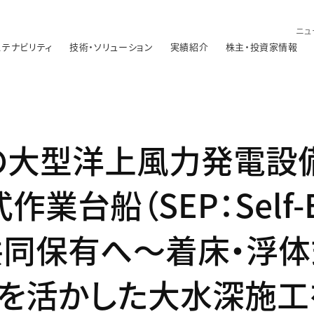
ニュ
ステナビリティ
技術・ソリューション
実績紹介
株主・投資家情報
超の大型洋上風力発電設
台船（SEP：Self-El
rm）共同保有へ～着床・浮
長を活かした大水深施工