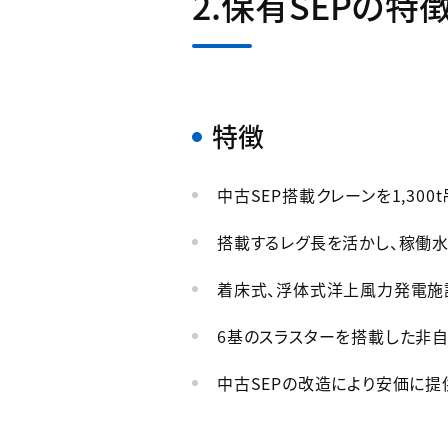
2.保有SEPの
特徴
中古SEP搭載クレーンを1,30
搭載するレグ長を活かし、稼働
着床式、浮体式洋上風力発電施
6基のスラスターを搭載した非
中古SEPの改造により安価に提