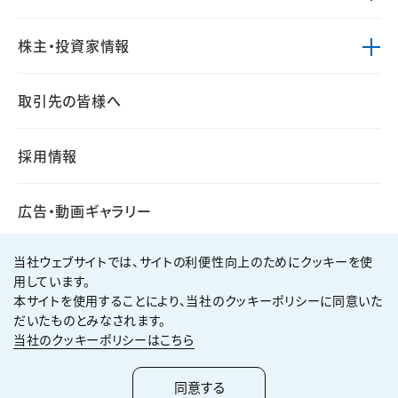
株主・投資家情報
取引先の皆様へ
採用情報
広告・動画ギャラリー
当社ウェブサイトでは、サイトの利便性向上のためにクッキーを使
用しています。
本サイトを使用することにより、当社のクッキーポリシーに同意いた
個人情報保護方針
サイト利用規約
だいたものとみなされます。
サイトマップ
お問い合わせ
当社のクッキーポリシーはこちら
Copyright ©
2026
KUMAGAI GUMI CO.,LTD All Rights Reserved.
同意する