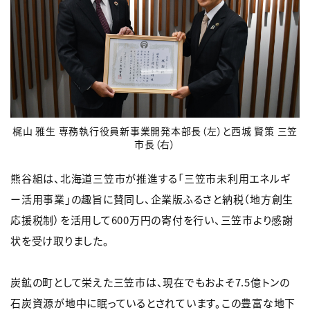
梶山 雅生 専務執行役員新事業開発本部長（左）と西城 賢策 三笠
市長（右）
熊谷組は、北海道三笠市が推進する「三笠市未利用エネルギ
ー活用事業」の趣旨に賛同し、企業版ふるさと納税（地方創生
応援税制）を活用して600万円の寄付を行い、三笠市より感謝
状を受け取りました。
炭鉱の町として栄えた三笠市は、現在でもおよそ7.5億トンの
石炭資源が地中に眠っているとされています。この豊富な地下