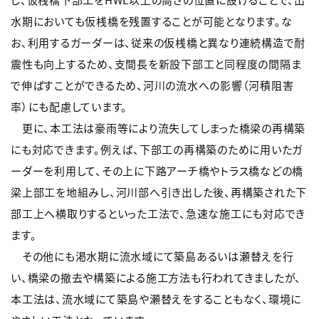
水期においても仮桟橋を残置することが可能となります。な
お、利用するガーダーは、従来の仮桟橋と異なり連続構造で耐
震性も向上するため、支間長を新設下部工と同程度の間隔ま
で伸ばすことができるため、河川の流水への影響（河積阻害
率）にも配慮しています。
更に、本工法は豪雨等により流失してしまった橋梁の再構築
にも対応できます。例えば、下部工の再構築のために用いたガ
ーダーを利用して、その上に下路アーチ橋やトラス橋などの橋
梁上部工を地組みし、河川部へ引き出した後、再構築された下
部工上へ横取りするといった工法で、急速な施工にも対応でき
ます。
その他にも渇水期に流水域にて築島あるいは瀬替えを行
い、橋梁の撤去や構築による施工方法も行われてきましたが、
本工法は、流水域にて築島や瀬替えをすることもなく、環境に