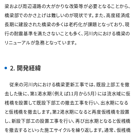
梁および周辺道路の大がかりな改築等が必要となることから、
橋梁部でのかさ上げは難しいのが現状です。また、高度経済成
長期に建設された橋梁の多くは老朽化が課題となっており、現
行の耐震基準を満たさないことも多く、河川内における橋梁の
リニューアルが急務となっています。
2. 開発経緯
従来の河川内における橋梁更新工事では、既設上部工を撤
去した後に、第1渇水期（例えば11月から5月）には流水域に仮
桟橋を設置して既設下部工の撤去工事を行い、出水期になる
と仮桟橋を撤去します。第2渇水期になると再度仮桟橋を設置
し、新設下部工の設置工事を行い、再び出水期となると仮桟橋
を撤去するといった施工サイクルを繰り返します。通常、仮桟橋