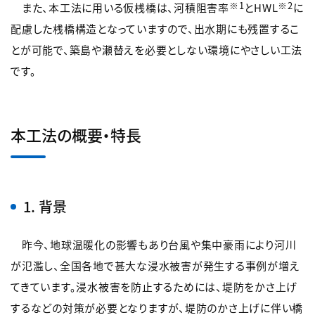
※1
※2
また、本工法に用いる仮桟橋は、河積阻害率
とHWL
に
配慮した桟橋構造となっていますので、出水期にも残置するこ
とが可能で、築島や瀬替えを必要としない環境にやさしい工法
です。
本工法の概要・特長
1. 背景
昨今、地球温暖化の影響もあり台風や集中豪雨により河川
が氾濫し、全国各地で甚大な浸水被害が発生する事例が増え
てきています。浸水被害を防止するためには、堤防をかさ上げ
するなどの対策が必要となりますが、堤防のかさ上げに伴い橋