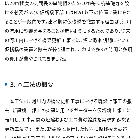
は20m程度の支間長の単純桁のため20m毎に杭基礎等を設
ける必要があり、仮桟橋下部工はHWL以下の位置に設けられ
ることが一般的です。出水期に仮桟橋を撤去する理由は、河川
の流水に影響を与えることが無いようにするためであり、従来
の河川内における橋梁更新工事では、短い渇水期間において
仮桟橋の設置と撤去が繰り返され、これまで多くの時間と多額
の費用が費やされてきました。
3. 本工法の概要
本工法は、河川内の橋梁更新工事における既設上部工の撤
去、新設橋上部工の架設に用いるガーダーを仮桟橋上部工に
転用し、工事期間の短縮および工事費の縮減を実現する橋梁
更新工法です。また、新設橋と並行した位置に仮桟橋を設置
し、仮桟橋下部工をHWL以上の高さの位置に設けることで、出