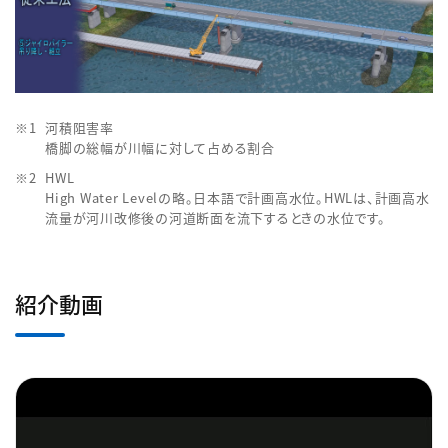
河積阻害率
橋脚の総幅が川幅に対して占める割合
HWL
High Water Levelの略。日本語で計画高水位。HWLは、計画高水
流量が河川改修後の河道断面を流下するときの水位です。
紹介動画