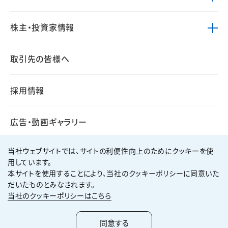
株主・投資家情報
取引先の皆様へ
採用情報
広告・動画ギャラリー
当社ウェブサイトでは、サイトの利便性向上のためにクッキーを使
用しています。
本サイトを使用することにより、当社のクッキーポリシーに同意いた
個人情報保護方針
サイト利用規約
だいたものとみなされます。
サイトマップ
お問い合わせ
当社のクッキーポリシーはこちら
Copyright ©
2026
KUMAGAI GUMI CO.,LTD All Rights Reserved.
同意する