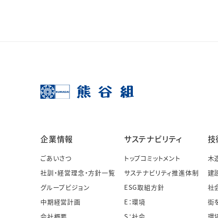
企業情報
サステナビリティ
技
ごあいさつ
トップコミットメント
木
社訓・経営理念・方針一覧
サステナビリティ推進体制
建
グループビジョン
ESG取組方針
社
中期経営計画
E：環境
街
会社概要
S：社会
環