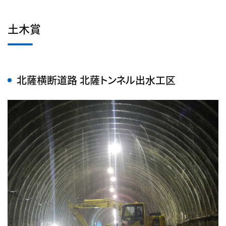
土木賞
北薩横断道路 北薩トンネル出水工区