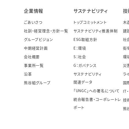
企業情報
サステナビリティ
技
ごあいさつ
トップコミットメント
木
社訓・経営理念・方針一覧
サステナビリティ推進体制
建
グループビジョン
ESG取組方針
社
中期経営計画
E：環境
街
会社概要
S：社会
環
事業所一覧
G：ガバナンス
災
沿革
サステナビリティ
ラ
関連データ
熊谷組グループ
国
「UNGC」への署名について
IT
統合報告書・コーポレートレ
技
ポート
熊