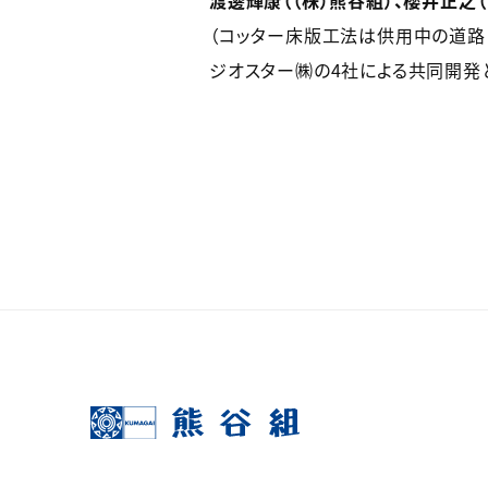
渡邊輝康（（株）熊谷組）、櫻井正之（
（コッター床版工法は供用中の道路
ジオスター㈱の4社による共同開発