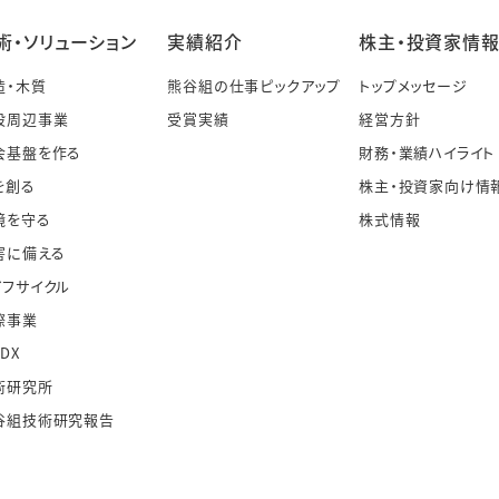
術・ソリューション
実績紹介
株主・投資家情
造・木質
熊谷組の仕事ピックアップ
トップメッセージ
設周辺事業
受賞実績
経営方針
会基盤を作る
財務・業績ハイライト
を創る
株主・投資家向け情
境を守る
株式情報
害に備える
イフサイクル
際事業
・DX
術研究所
谷組技術研究報告