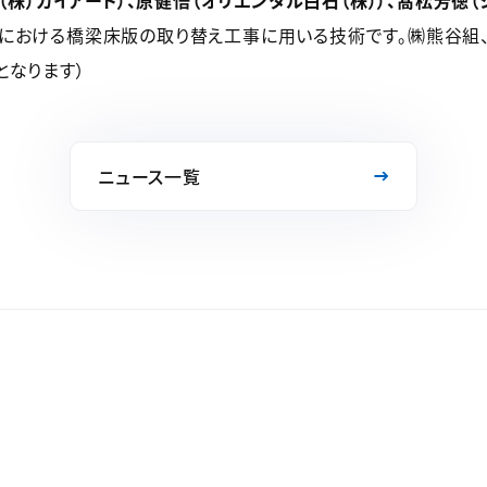
（株）ガイアート）、原健悟（オリエンタル白石（株））、髙松芳徳（
における橋梁床版の取り替え工事に用いる技術です。㈱熊谷組、
となります）
ニュース一覧