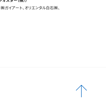
ジオスター（株））
㈱ガイアート、オリエンタル白石㈱、