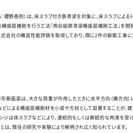
櫻野泰則）は、床スラブ付き鉄骨梁を対象に、床スラブによる
横座屈補剛を行う工法『熊谷組鉄骨梁横座屈補剛工法』を開発
I株式会社の構造性能評価を取得しており、既に2件の新築工事に
形断面梁は、大きな荷重が作用したときに水平方向（横方向）
などによる横座屈補剛材を小梁や方杖として設置することが、
ランジは床スラブなどにより、連続的もしくは断続的な拘束を受
とは、既往の研究や実験により解明され広く知られています。