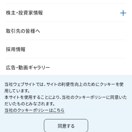
株主・投資家情報
取引先の皆様へ
採用情報
広告・動画ギャラリー
当社ウェブサイトでは、サイトの利便性向上のためにクッキーを使
用しています。
本サイトを使用することにより、当社のクッキーポリシーに同意いた
個人情報保護方針
サイト利用規約
だいたものとみなされます。
サイトマップ
お問い合わせ
当社のクッキーポリシーはこちら
Copyright ©
2026
KUMAGAI GUMI CO.,LTD All Rights Reserved.
同意する