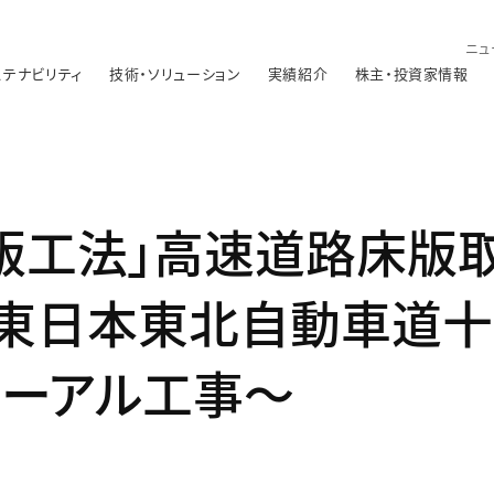
ニュ
ステナビリティ
技術・ソリューション
実績紹介
株主・投資家情報
床版工法」高速道路床版
O東日本東北自動車道
ューアル工事～