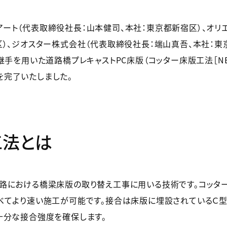
ト（代表取締役社長：山本健司、本社：東京都新宿区）、オリ
）、ジオスター株式会社（代表取締役社長：端山真吾、本社：東京
を用いた道路橋プレキャストPC床版（コッター床版工法［NETIS登
完了いたしました。
工法とは
路における橋梁床版の取り替え工事に用いる技術です。コッタ
べてより速い施工が可能です。接合は床版に埋設されているＣ
十分な接合強度を確保します。