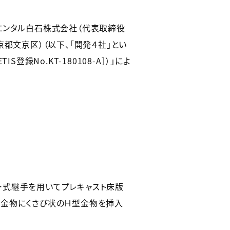
エンタル白石株式会社（代表取締役
都文京区）（以下、「開発４社」とい
録No.KT-180108-A］）」によ
ー式継手を用いてプレキャスト床版
型金物にくさび状のＨ型金物を挿入