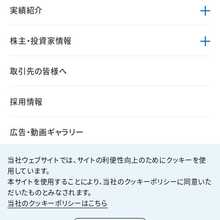
実績紹介
株主・投資家情報
取引先の皆様へ
採用情報
広告・動画ギャラリー
当社ウェブサイトでは、サイトの利便性向上のためにクッキーを使
用しています。
本サイトを使用することにより、当社のクッキーポリシーに同意いた
個人情報保護方針
サイト利用規約
だいたものとみなされます。
サイトマップ
お問い合わせ
当社のクッキーポリシーはこちら
Copyright ©
2026
KUMAGAI GUMI CO.,LTD All Rights Reserved.