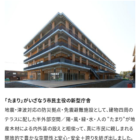
「たまり」がいざなう市民主役の新型庁舎
地震・津波対応の防災拠点・免震避難施設として、建物四周の
テラスに配した半外部空間／陽・風・緑・水・人の “たまり”が地
産木材による内外装の設えと相俟って、真に市民に親しまれる
開放的で豊かな空間性と安心・安全＋誇りを紡ぎ出しました。