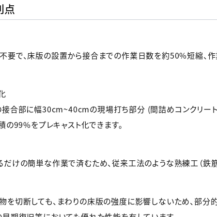
利点
不要で、床版の設置から接合までの作業日数を約50%短縮、作
化
接合部に幅30cm~40cmの現場打ち部分 (間詰めコンクリー
積の99%をプレキャスト化できます。
るだけの簡単な作業で済むため、従来工法のような熟練工（鉄筋
物を切断しても、まわりの床版の強度に影響しないため、部分
の早期復旧等においても優れた性能を有しています。