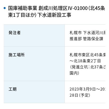
国庫補助事業 創成川処理区Ⅳ-01000（北45条
東1丁目ほか）下水道新設工事
発注者
札幌市 下水道河川局
推進部 管路保全課
施工場所
札幌市東区北45条東
～北18条東2丁目
（発進立坑：北37条さ
園内）
工期
2023年3月9日～202
28日（予定）