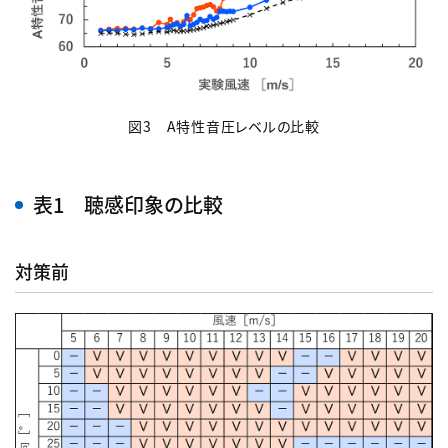
図3 A特性音圧レベルの比較
表1 聴感印象の比較
対策前