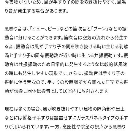
障害物がないため、風が手すり子の間を吹き抜けやすく、風鳴
り音が発生する場合があります。
風鳴り音は、「ヒュー、ピー」などの笛吹音と「ブーン」などの振
動音に分けることができます。笛吹音は空気の流れから発生す
る音、振動音は風が手すり子の間を吹き抜ける時に生じる剥離
渦と手すり子の固有振動数が近い時に生じる共振振動です。振
動音は共振振動のため日常的に発生するような比較的低風速
の時にも発生しやすい現象です。さらに、振動音は手すり子の
振動に伴う音なので、手すりの設置場所から離れた居室でも振
動が伝搬し固体伝搬音として居室内に放射されます。
現在は多くの場合、風が吹き抜けやすい建物の隅角部や屋上
などには縦格子手すりは設置せずにガラスパネルタイプの手す
りが用いられています。一方、意匠性や眺望の観点から風鳴り