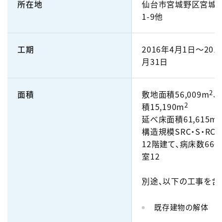
所在地
仙台市宮城野区宮城野2
1-9他
工期
2016年4月1日～201
月31日
2
面積
敷地面積56,009m
、
2
積15,190m
2
延べ床面積61,615m
構造規模SRC・S・RC
12階建て、病床数660
室12
別途、以下の工事を含
既存建物の解体