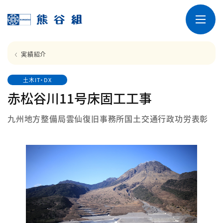
実績紹介
土木IT・DX
赤松谷川11号床固工工事
九州地方整備局雲仙復旧事務所国土交通行政功労表彰