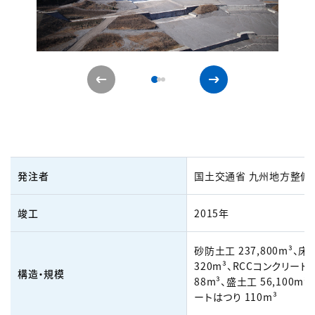
発注者
国土交通省 九州地方整備
竣工
2015年
砂防土工 237,800m³、床固
320m³、RCCコンクリート打
構造・規模
88m³、盛土工 56,100m³
ートはつり 110m³