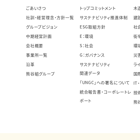
ごあいさつ
トップコミットメント
木
社訓・経営理念・方針一覧
サステナビリティ推進体制
建
グループビジョン
ESG取組方針
社
中期経営計画
E：環境
街
会社概要
S：社会
環
事業所一覧
G：ガバナンス
災
沿革
サステナビリティ
ラ
関連データ
熊谷組グループ
国
「UNGC」への署名について
IT
統合報告書・コーポレートレ
技
ポート
熊