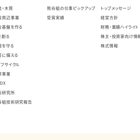
造・木質
熊谷組の仕事ピックアップ
トップメッセージ
設周辺事業
受賞実績
経営方針
会基盤を作る
財務・業績ハイライト
を創る
株主・投資家向け情
境を守る
株式情報
害に備える
イフサイクル
際事業
・DX
術研究所
谷組技術研究報告