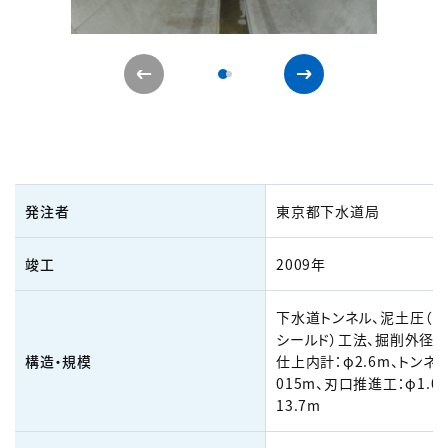
発注者
東京都下水道局
竣工
2009年
下水道トンネル、泥土圧（コ
シールド）工法、掘削外径：φ
構造・規模
仕上内計：φ2.6m、トンネル
015m、刃口推進工：φ1.0
13.7m