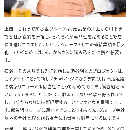
上田
これまで熊谷組グループは、建設業の川上から川下ま
で各社が役割を分担し、それぞれが専門性を深めることで成
長を遂げてきました。しかし、グループとしての連結業績を最大
化していくためには、そこからさらに踏み込んだ連携が必要で
す。
石塚
その意味でも先ほど話した熊谷組とのプロジェクトは、
ガイアートにとって新しいチャレンジになります。実は高速道路
の橋梁リニューアルは当社にとって初めての工事。熊谷組とJV
という形で組むことによってこれまでにない経験を得られます
し、自分たちなりに技術提案することでノウハウも蓄積できま
す。熊谷組グループに還元できることはもちろん、グループ会社
以外の会社とJVを組む場合にも貴重な財産になるはずです。
新屋
華熊は、台湾で建築事業を展開しているため、各社との