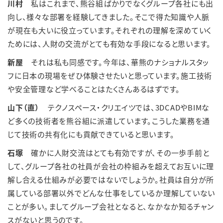
川村
私はこれまで、熊谷組ばかりでなくグループ各社にも出
向し、様々な部署を経験してきました。そこで得た知識や人脈
が現在も大いに役立っています。それぞれの理解を深めていく
ためには、人財の交流がとても有効な手段になると思います。
新屋
それは私も同感です。今年は、華熊のナショナルスタッ
フに日本の現場をぜひ体験させたいと思っています。施工技術
や安全管理など学べることはたくさんあるはずです。
山下（直）
テクノスペース・クリエイツでは、3DCADやBIMな
ど多くの技術者を熊谷組に派遣しています。こうした業務を通
じて技術の共有化にも貢献できていると思います。
石塚
確かに人財交流はとても有効ですが、その一歩手前と
して、グループ各社の社員が会社の枠組みを超えてお互いに理
解し合える仕組みが必要ではないでしょうか。社員は自分が所
属している部署以外でどんな仕事をしているか理解していない
ことが多い。ましてグループ会社となると、なかなか知るチャン
スがないと思うのです。