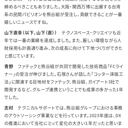
締めるべきこともありました。大阪・関西万博に出展する台湾
系の民間パビリオンを熊谷組が受注し、貢献できることが一番
嬉しいニュースですね。
山下直幸（以下、山下（直））
テクノスペース・クリエイツも近
年では一番の業績を達成しました。また、厳しい環境ながら人
財採用も計画通り進み、次の成長に向けて下地づくりができた
と感じています。
青野
ファテックと熊谷組が共同で開発した技術商品「FCライ
ナー」の受注が伸びました。石塚さんが話した「コッター床版工
法」に関連する目地材をファテック、熊谷組、ガイアート3社で
開発するなど、グループ連携ということでも成果の多かった1年
でした。
志村
テクニカルサポートでは、熊谷組グループにおける事務
のアウトソーシング事業などを行っています。2023年度は、DX
の推進において当社にとって変化の大きい１年だったと思いま