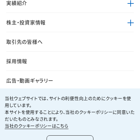
実績紹介
株主・投資家情報
取引先の皆様へ
採用情報
広告・動画ギャラリー
当社ウェブサイトでは、サイトの利便性向上のためにクッキーを使
用しています。
本サイトを使用することにより、当社のクッキーポリシーに同意いた
個人情報保護方針
サイト利用規約
だいたものとみなされます。
サイトマップ
お問い合わせ
当社のクッキーポリシーはこちら
Copyright ©
2026
KUMAGAI GUMI CO.,LTD All Rights Reserved.