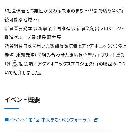
「社会価値と事業性が交わる未来のまち ～共創で切り開く持
続可能な地域～」
新事業開発本部 新事業企画推進部 新事業創出プロジェクト
推進グループ 副部長 藤井亮
熊谷組独自株を用いた微細藻類培養とアクアポニックス（陸上
養殖・水耕栽培）を組み合わせた環境保全型ハイブリット農業
も
「熊
組 藻類×アクアポニックスプロジェクト」の取組みにつ
いて紹介しました。
イベント概要
■イベント：第7回 未来まちづくりフォーラム