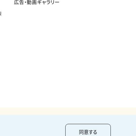
広告・動画ギャラリー
報
pyright ©
2026
KUMAGAI GUMI CO.,LTD All Rights Reserved.
同意する