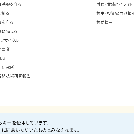
会基盤を作る
財務・業績ハイライト
を創る
株主・投資家向け情
境を守る
株式情報
害に備える
イフサイクル
際事業
・DX
術研究所
谷組技術研究報告
ッキーを使用しています。
お問い合わせ
Co
ーに同意いただいたものとみなされます。