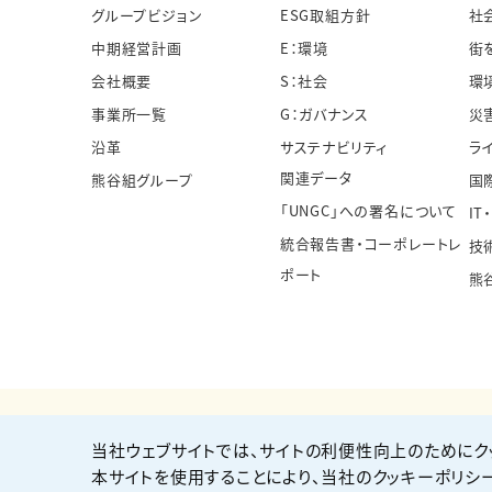
グループビジョン
ESG取組方針
社
中期経営計画
E：環境
街
会社概要
S：社会
環
事業所一覧
G：ガバナンス
災
沿革
サステナビリティ
ラ
関連データ
熊谷組グループ
国
「UNGC」への署名について
IT
統合報告書・コーポレートレ
技
ポート
熊
当社ウェブサイトでは、サイトの利便性向上のためにク
個人情報保護方針
サイト利用規約
サイトマップ
本サイトを使用することにより、当社のクッキーポリシ