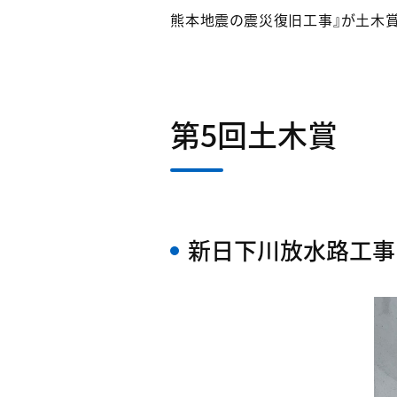
熊本地震の震災復旧工事』が土木賞
第5回土木賞
新日下川放水路工事