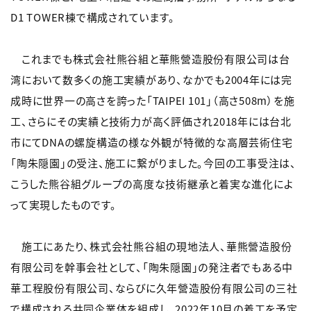
D1 TOWER棟で構成されています。
これまでも株式会社熊谷組と華熊營造股份有限公司は台
湾において数多くの施工実績があり、なかでも2004年には完
成時に世界一の高さを誇った「TAIPEI 101」（高さ508m）を施
工、さらにその実績と技術力が高く評価され2018年には台北
市にてDNAの螺旋構造の様な外観が特徴的な高層芸術住宅
「陶朱隠園」の受注、施工に繋がりました。今回の工事受注は、
こうした熊谷組グループの高度な技術継承と着実な進化によ
って実現したものです。
施工にあたり、株式会社熊谷組の現地法人、華熊營造股份
有限公司を幹事会社として、「陶朱隠園」の発注者でもある中
華工程股份有限公司、ならびに久年營造股份有限公司の三社
で構成される共同企業体を組成し、2022年10月の着工を予定