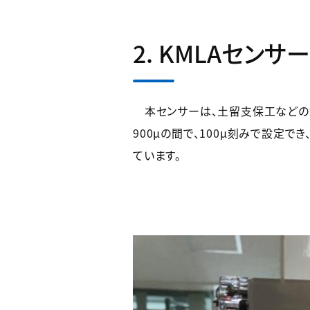
2. KMLAセン
本センサーは、土留支保工などの鋼
900μの間で、100μ刻みで設定
ています。