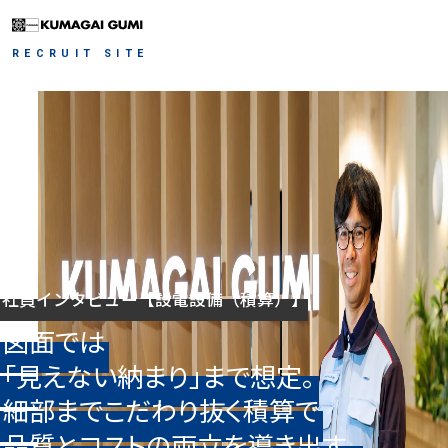
RECRUIT SITE
会社を知る
仕事を知る
社長メッセージ
会社紹介（ヒストリー）
人を知る
事業概要
サステナビリティの取り組み
職種紹介
社
員
イ
ン
タ
ビ
ュ
ー
【
設
電
設
備
（
積
算
）
】
働き方を知る
社員インタビュー
実績
図
面
で
は
若手社員座談会
採用情報
「
見
え
な
い
納
ま
り
」
ま
で
想
定
。
福利厚生
細
部
ま
で
こ
だ
わ
り
抜
く
積
算
で
人材育成
人事部長・採用担当者のメッセージ
品
質
と
コ
ス
ト
の
両
立
を
導
き
出
す
。