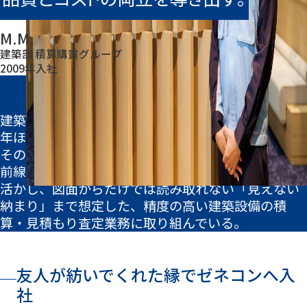
ダイバーシティ
インターンシップ・セミナー情報
募集要項・FAQ
従業員データ
M.M.
リクルート活動における活動規範について
建築部 積算購買グループ
2009年入社
経歴
2028卒エントリーはこちら
建築学科出身。設備施工管理として入社し、現場で4
年ほど経験を積んだ後、積算購買グループへ異動。
その後、2年間にわたり再び現場へ赴任し、施工の最
前線を経験して積算に復帰した。現在は現場経験を
2027卒エントリーはこちら
活かし、図面からだけでは読み取れない「見えない
納まり」まで想定した、精度の高い建築設備の積
算・見積もり査定業務に取り組んでいる。
【公式】熊谷組新卒採用
友人が紡いでくれた縁でゼネコンへ入
社