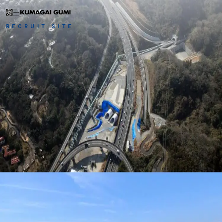
RECRUIT SITE
会社を知る
仕事を知る
社長メッセージ
会社紹介（ヒストリー）
人を知る
事業概要
サステナビリティの取り組み
職種紹介
働き方を知る
社員インタビュー
実績
若手社員座談会
採用情報
福利厚生
人材育成
人事部長・採用担当者のメッセージ