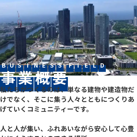
ダイバーシティ
インターンシップ・セミナー情報
募集要項・FAQ
従業員データ
リクルート活動における活動規範について
2028卒エントリーはこちら
B
U
S
I
N
E
S
S
F
I
E
L
D
事
業
概
要
2027卒エントリーはこちら
私たちがつくるのは、単なる建物や建造物だ
けでなく、
そこに集う人々とともにつくりあ
【公式】熊谷組新卒採用
げていくコミュニティーです。
人と人が集い、ふれあいながら安心して心豊