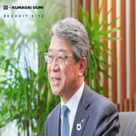
RECRUIT SITE
会社を知る
仕事を知る
社長メッセージ
会社紹介（ヒストリー）
人を知る
事業概要
サステナビリティの取り組み
職種紹介
働き方を知る
社員インタビュー
実績
若手社員座談会
採用情報
福利厚生
人材育成
人事部長・採用担当者のメッセージ