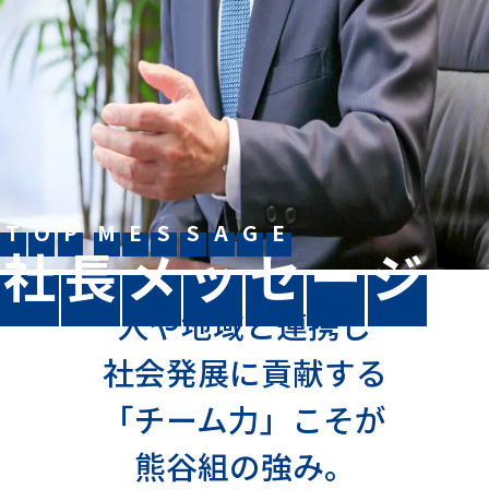
ダイバーシティ
インターンシップ・セミナー情報
募集要項・FAQ
従業員データ
リクルート活動における活動規範について
2028卒エントリーはこちら
T
O
P
M
E
S
S
A
G
E
社
長
メ
ッ
セ
ー
ジ
2027卒エントリーはこちら
人や地域と連携し
社会発展に貢献する
【公式】熊谷組新卒採用
「チーム力」こそが
熊谷組の強み。