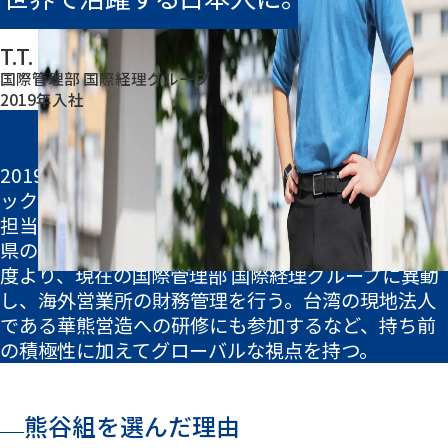
ダイバーシティ
インターンシップ・セミナー情報
募集要項・FAQ
従業員データ
T.T.
リクルート活動における活動規範について
国際管理部 国際経理グループ
2019年入社
経歴
2028卒エントリーはこちら
2019年に入社後、首都圏支店管理部に配属され、バ
ックオフィス部門として担当現場の支援業務を主に
担当。2年目の秋から3年目の終わりまでは、神奈川
県の病院を拠点として現場への常駐を経験。2023年
2027卒エントリーはこちら
度より、現在の国際管理部 国際経理グループに異動
し、海外営業所の財務管理を行う。台湾の現地法人
である華熊営造への研修にも参加するなど、持ち前
【公式】熊谷組新卒採用
の積極性に加えてグローバルな視点を持つ。
熊谷組を選んだ理由