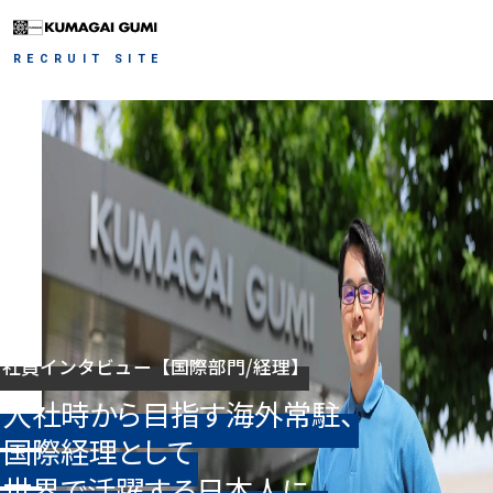
RECRUIT SITE
会社を知る
仕事を知る
社長メッセージ
会社紹介（ヒストリー）
人を知る
事業概要
サステナビリティの取り組み
職種紹介
働き方を知る
社員インタビュー
実績
社
員
イ
ン
タ
ビ
ュ
ー
【
国
際
部
門
/
経
理
】
若手社員座談会
採用情報
入
社
時
か
ら
目
指
す
海
外
常
駐
、
福利厚生
国
際
経
理
と
し
て
人材育成
人事部長・採用担当者のメッセージ
世
界
で
活
躍
す
る
日
本
人
に
。