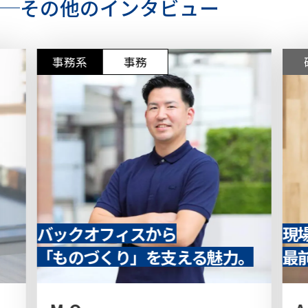
その他のインタビュー
事務系
事務
バックオフィスから
現
「ものづくり」を支える魅力。
最