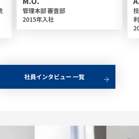
M.O.
A
統
管理本部 審査部
技
2015年入社
2
社員インタビュー 一覧